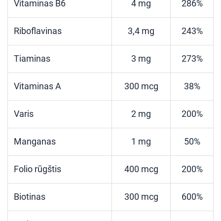
Vitaminas B6
4 mg
286%
Riboflavinas
3,4 mg
243%
Tiaminas
3 mg
273%
Vitaminas A
300 mcg
38%
Varis
2 mg
200%
Manganas
1 mg
50%
Folio rūgštis
400 mcg
200%
Biotinas
300 mcg
600%