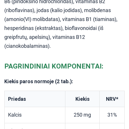
B6 (piridoksino hidrochloridas), vitaminas B2
(riboflavinas), jodas (kalio jodidas), molibdenas
(amonio(VI) molibdatas), vitaminas B1 (tiaminas),
hesperidinas (ekstraktas), bioflavonoidai (iš
greipfrutų, apelsinų), vitaminas B12
(cianokobalaminas).
PAGRINDINIAI KOMPONENTAI:
Kiekis paros normoje (2 tab.):
Priedas
Kiekis
NRV*
Kalcis
250 mg
31%