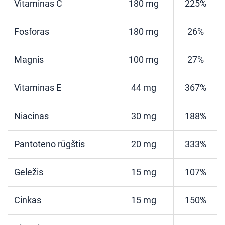
Vitaminas C
180 mg
225%
Fosforas
180 mg
26%
Magnis
100 mg
27%
Vitaminas E
44 mg
367%
Niacinas
30 mg
188%
Pantoteno rūgštis
20 mg
333%
Geležis
15 mg
107%
Cinkas
15 mg
150%