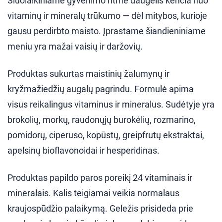
Šiuolaikiniame gyvenimo ritme daugelis kenčia nuo
vitaminų ir mineralų trūkumo — dėl mitybos, kurioje
gausu perdirbto maisto. Įprastame šiandieniniame
meniu yra mažai vaisių ir daržovių.
Produktas sukurtas maistinių žalumynų ir
kryžmažiedžių augalų pagrindu. Formulė apima
visus reikalingus vitaminus ir mineralus. Sudėtyje yra
brokolių, morkų, raudonųjų burokėlių, rozmarino,
pomidorų, ciperuso, kopūstų, greipfrutų ekstraktai,
apelsinų bioflavonoidai ir hesperidinas.
Produktas papildo paros poreikį 24 vitaminais ir
mineralais. Kalis teigiamai veikia normalaus
kraujospūdžio palaikymą. Geležis prisideda prie