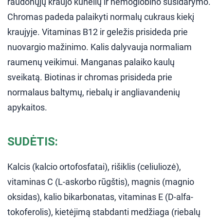
raudonųjų kraujo kūnelių ir hemoglobino susidarymo.
Chromas padeda palaikyti normalų cukraus kiekį
kraujyje. Vitaminas B12 ir geležis prisideda prie
nuovargio mažinimo. Kalis dalyvauja normaliam
raumenų veikimui. Manganas palaiko kaulų
sveikatą. Biotinas ir chromas prisideda prie
normalaus baltymų, riebalų ir angliavandenių
apykaitos.
SUDĖTIS:
Kalcis (kalcio ortofosfatai), rišiklis (celiuliozė),
vitaminas C (L-askorbo rūgštis), magnis (magnio
oksidas), kalio bikarbonatas, vitaminas E (D-alfa-
tokoferolis), kietėjimą stabdanti medžiaga (riebalų