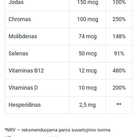
Jodas
150 mcg
100%
Chromas
100 mcg
250%
Molibdenas
74 mcg
148%
Selenas
50 mcg
91%
Vitaminas B12
12 mcg
480%
Vitaminas D
10 mcg
200%
Hesperidinas
2,5 mg
**
*NRV — rekomenduojama paros suvartojimo norma