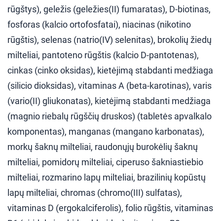
rūgštys), geležis (geležies(II) fumaratas), D-biotinas,
fosforas (kalcio ortofosfatai), niacinas (nikotino
rūgštis), selenas (natrio(IV) selenitas), brokolių žiedų
milteliai, pantoteno rūgštis (kalcio D-pantotenas),
cinkas (cinko oksidas), kietėjimą stabdanti medžiaga
(silicio dioksidas), vitaminas A (beta-karotinas), varis
(vario(II) gliukonatas), kietėjimą stabdanti medžiaga
(magnio riebalų rūgščių druskos) (tabletės apvalkalo
komponentas), manganas (mangano karbonatas),
morkų šaknų milteliai, raudonųjų burokėlių šaknų
milteliai, pomidorų milteliai, ciperuso šakniastiebio
milteliai, rozmarino lapų milteliai, brazilinių kopūstų
lapų milteliai, chromas (chromo(III) sulfatas),
vitaminas D (ergokalciferolis), folio rūgštis, vitaminas