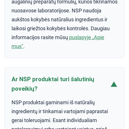
augalinių preparatų formulių, kurios tikrinamos
nuosavose laboratorijose. NSP naudoja
aukštos kokybės natūralius ingredientus ir
laikosi griežtos kokybės kontrolės. Daugiau
informacijos rasite mūsų
puslapyje „Apie
mus"
.
Ar NSP produktai turi šalutinių
▼
poveikių?
NSP produktai gaminami iš natūralių
ingredientų ir tinkamai vartojami paprastai
gerai toleruojami. Esant individualiam