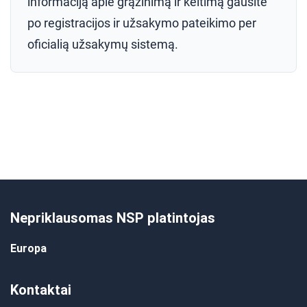
informaciją apie grąžinimą ir keitimą gausite
po registracijos ir užsakymo pateikimo per
oficialią užsakymų sistemą.
Nepriklausomas NSP platintojas
Europa
Kontaktai