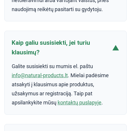
netoleravimui arba vartojant vaistus, prieš
naudojimą reikėtų pasitarti su gydytoju.
Kaip galiu susisiekti, jei turiu
▼
klausimų?
Galite susisiekti su mumis el. paštu
info@natural-products.lt
. Mielai padėsime
atsakyti į klausimus apie produktus,
užsakymus ar registraciją. Taip pat
apsilankykite mūsų
kontaktų puslapyje
.