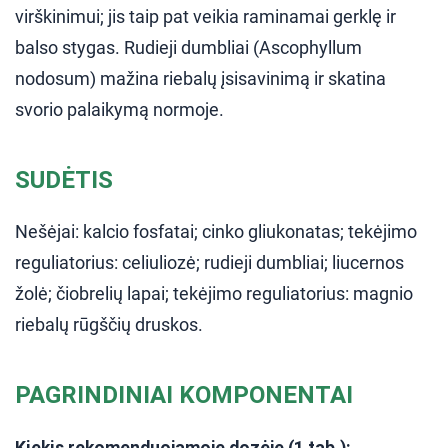
virškinimui; jis taip pat veikia raminamai gerklę ir
balso stygas. Rudieji dumbliai (Ascophyllum
nodosum) mažina riebalų įsisavinimą ir skatina
svorio palaikymą normoje.
SUDĖTIS
Nešėjai: kalcio fosfatai; cinko gliukonatas; tekėjimo
reguliatorius: celiuliozė; rudieji dumbliai; liucernos
žolė; čiobrelių lapai; tekėjimo reguliatorius: magnio
riebalų rūgščių druskos.
PAGRINDINIAI KOMPONENTAI
Kiekis rekomenduojamoje dozėje (1 tab.):