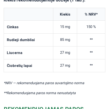
Kiekis
% NRV*
Cinkas
15 mg
150 %
Rudieji dumbliai
85 mg
**
Liucerna
27 mg
**
Čiobrelių lapai
27 mg
**
*NRV — rekomenduojama paros suvartojimo norma
**Rekomenduojama paros norma nenustatyta