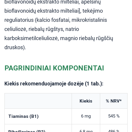
bioflavonoidų ekstrakto milteliai, apelsinų
bioflavonoidų ekstrakto milteliai], tekėjimo
reguliatorius (kalcio fosfatai, mikrokristalinis
celiuliozė, riebalų rūgštys, natrio
karboksimetilceliuliozė, magnio riebalų rūgščių
druskos).
PAGRINDINIAI KOMPONENTAI
Kiekis rekomenduojamoje dozėje (1 tab.):
Kiekis
% NRV*
Tiaminas (B1)
6 mg
545 %
Riboflavinas (B2)
6,8 mg
486 %