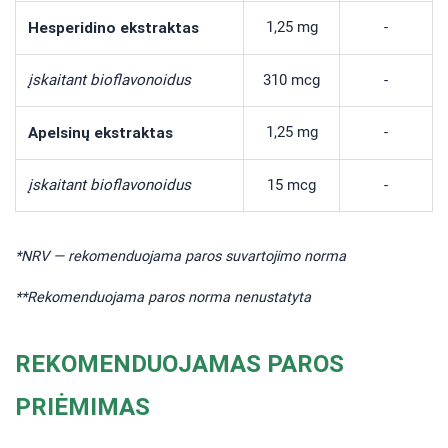
Hesperidino ekstraktas
1,25 mg
-
įskaitant bioflavonoidus
310 mcg
-
Apelsinų ekstraktas
1,25 mg
-
įskaitant bioflavonoidus
15 mcg
-
*NRV — rekomenduojama paros suvartojimo norma
**Rekomenduojama paros norma nenustatyta
REKOMENDUOJAMAS PAROS
PRIĖMIMAS