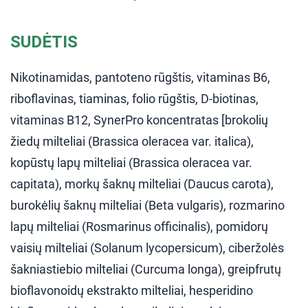
SUDĖTIS
Nikotinamidas, pantoteno rūgštis, vitaminas B6,
riboflavinas, tiaminas, folio rūgštis, D-biotinas,
vitaminas B12, SynerPro koncentratas [brokolių
žiedų milteliai (Brassica oleracea var. italica),
kopūstų lapų milteliai (Brassica oleracea var.
capitata), morkų šaknų milteliai (Daucus carota),
burokėlių šaknų milteliai (Beta vulgaris), rozmarino
lapų milteliai (Rosmarinus officinalis), pomidorų
vaisių milteliai (Solanum lycopersicum), ciberžolės
šakniastiebio milteliai (Curcuma longa), greipfrutų
bioflavonoidų ekstrakto milteliai, hesperidino