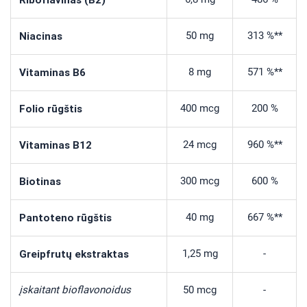
Niacinas
50 mg
313 %**
Vitaminas B6
8 mg
571 %**
Folio rūgštis
400 mcg
200 %
Vitaminas B12
24 mcg
960 %**
Biotinas
300 mcg
600 %
Pantoteno rūgštis
40 mg
667 %**
Greipfrutų ekstraktas
1,25 mg
-
įskaitant bioflavonoidus
50 mcg
-