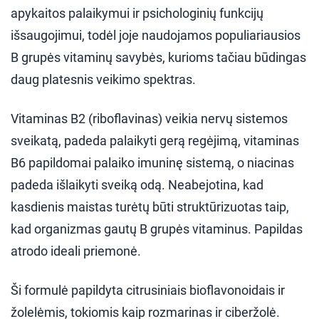
apykaitos palaikymui ir psichologinių funkcijų
išsaugojimui, todėl joje naudojamos populiariausios
B grupės vitaminų savybės, kurioms tačiau būdingas
daug platesnis veikimo spektras.
Vitaminas B2 (riboflavinas) veikia nervų sistemos
sveikatą, padeda palaikyti gerą regėjimą, vitaminas
B6 papildomai palaiko imuninę sistemą, o niacinas
padeda išlaikyti sveiką odą. Neabejotina, kad
kasdienis maistas turėtų būti struktūrizuotas taip,
kad organizmas gautų B grupės vitaminus. Papildas
atrodo ideali priemonė.
Ši formulė papildyta citrusiniais bioflavonoidais ir
žolelėmis, tokiomis kaip rozmarinas ir ciberžolė.