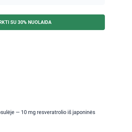
RKTI SU 30% NUOLAIDA
psulėje — 10 mg resveratrolio iš japoninės