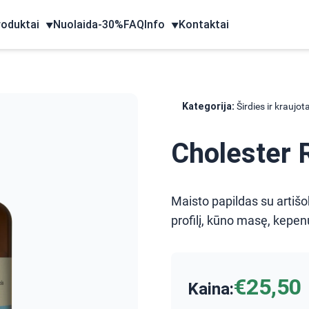
roduktai
Nuolaida-30%
FAQ
Info
Kontaktai
▼
▼
Kategorija:
Širdies ir kraujo
Cholester 
Maisto papildas su artišok
profilį, kūno masę, kepen
€25,50
Kaina: