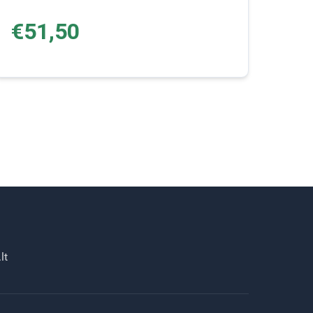
€51,50
lt