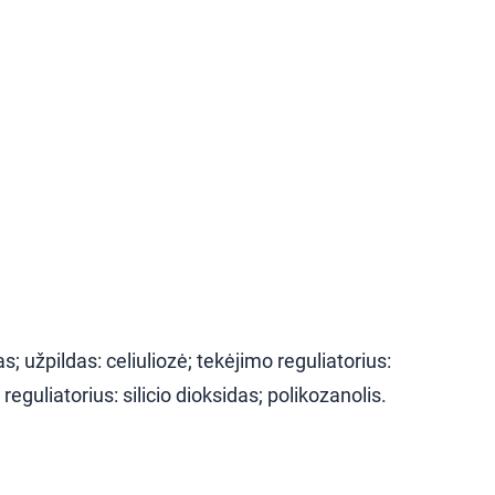
s; užpildas: celiuliozė; tekėjimo reguliatorius:
eguliatorius: silicio dioksidas; polikozanolis.