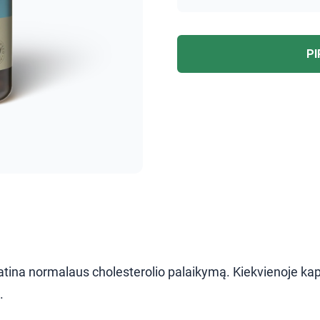
PI
 skatina normalaus cholesterolio palaikymą. Kiekvienoje ka
.