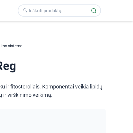
takos sistema
Reg
u ir fitosteroliais. Komponentai veikia lipidų
ų ir virškinimo veikimą.