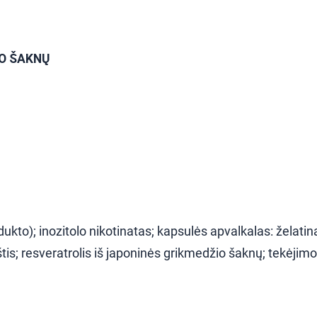
IO ŠAKNŲ
odukto); inozitolo nikotinatas; kapsulės apvalkalas: želatina
is; resveratrolis iš japoninės grikmedžio šaknų; tekėjimo r