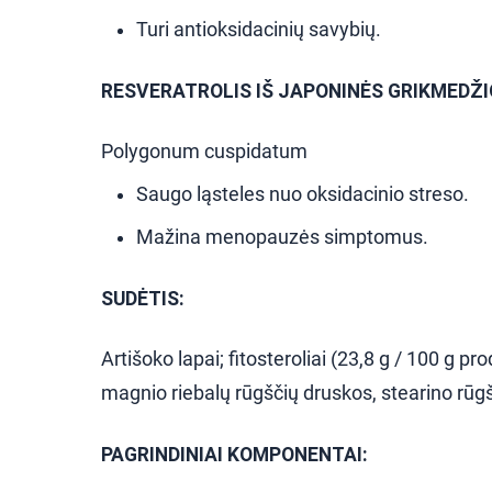
Turi antioksidacinių savybių.
RESVERATROLIS IŠ JAPONINĖS GRIKMEDŽ
Polygonum cuspidatum
Saugo ląsteles nuo oksidacinio streso.
Mažina menopauzės simptomus.
SUDĖTIS:
Artišoko lapai; fitosteroliai (23,8 g / 100 g pr
magnio riebalų rūgščių druskos, stearino rūgšt
PAGRINDINIAI KOMPONENTAI: