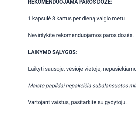
REKOMENDUOJAMA PAROS DOZĖ:
1 kapsulė 3 kartus per dieną valgio metu.
Neviršykite rekomenduojamos paros dozės.
LAIKYMO SĄLYGOS:
Laikyti sausoje, vėsioje vietoje, nepasiekiam
Maisto papildai nepakeičia subalansuotos mit
Vartojant vaistus, pasitarkite su gydytoju.