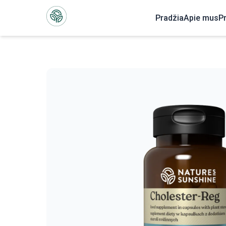
Pradžia
Apie mus
P