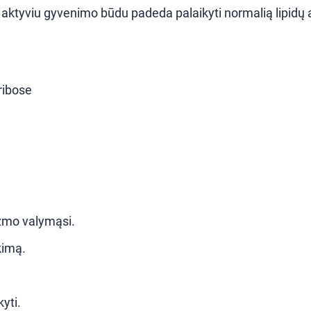
ir aktyviu gyvenimo būdu padeda palaikyti normalią lipidų 
ribose
izmo valymąsi.
kimą.
yti.